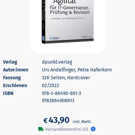
dpunkt.verlag
Autor:innen
Urs Andelfinger, Petra Haferkorn
326 Seiten, Hardcover
Erschienen
02/2022
978-3-86490-861-3
9783864908613
43,90
€
Versandkostenfrei (D)