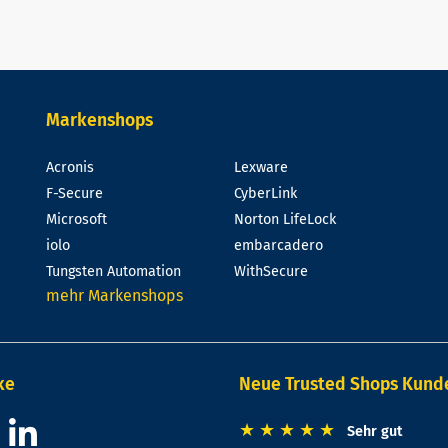
Markenshops
Acronis
Lexware
F-Secure
CyberLink
Microsoft
Norton LifeLock
iolo
embarcadero
Tungsten Automation
WithSecure
mehr Markenshops
ke
Neue Trusted Shops Kun
★
★
★
★
★
Sehr gut