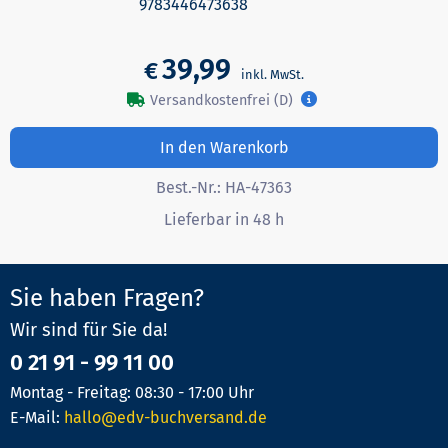
9783446473638
39,99
€
Versandkostenfrei (D)
In den Warenkorb
Best.-Nr.:
HA-47363
Lieferbar in 48 h
Sie haben Fragen?
Wir sind für Sie da!
0 21 91 - 99 11 00
Montag - Freitag: 08:30 - 17:00 Uhr
E-Mail:
hallo@edv-buchversand.de