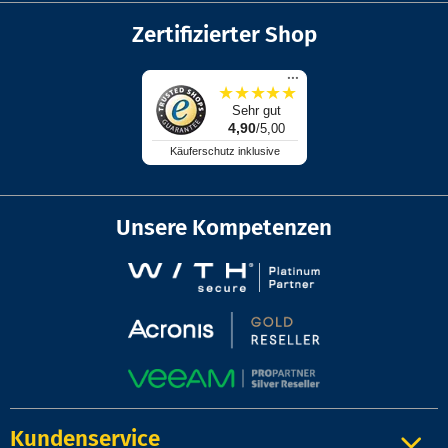
Zertifizierter Shop
...
★
★
★
★
★
Sehr gut
4,90
/5,00
Käuferschutz inklusive
Unsere Kompetenzen
Kundenservice