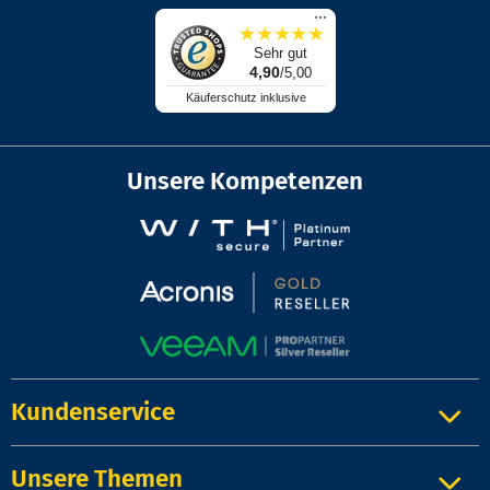
...
★
★
★
★
★
Sehr gut
4,90
/5,00
Käuferschutz inklusive
Unsere Kompetenzen
Kundenservice
Unsere Themen