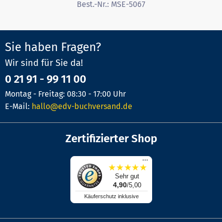
Best.-Nr.:
MSE-5067
Sie haben Fragen?
Wir sind für Sie da!
0 21 91 - 99 11 00
Montag - Freitag: 08:30 - 17:00 Uhr
E-Mail:
hallo@edv-buchversand.de
Zertifizierter Shop
...
★
★
★
★
★
Sehr gut
4,90
/5,00
Käuferschutz inklusive