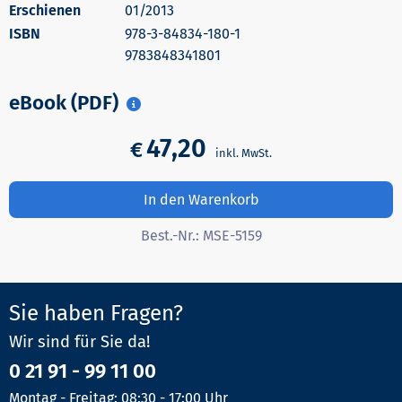
Erschienen
01/2013
978-3-84834-180-1
9783848341801
eBook (PDF)
47,20
€
In den Warenkorb
Best.-Nr.:
MSE-5159
Sie haben Fragen?
Wir sind für Sie da!
0 21 91 - 99 11 00
Montag - Freitag: 08:30 - 17:00 Uhr