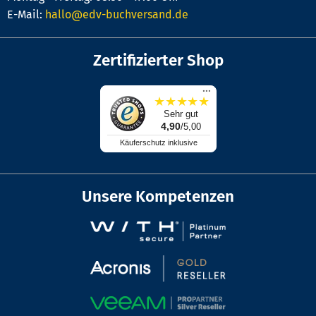
E-Mail:
hallo@edv-buchversand.de
Zertifizierter Shop
...
★
★
★
★
★
Sehr gut
4,90
/5,00
Käuferschutz inklusive
Unsere Kompetenzen