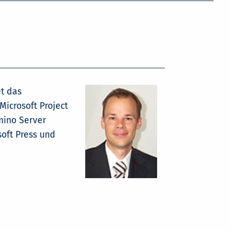
et das
icrosoft Project
mino Server
soft Press und