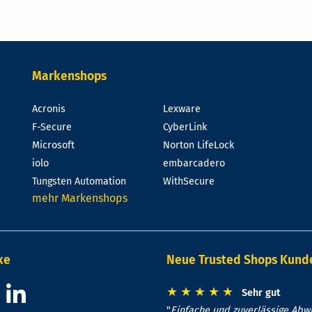
Markenshops
Acronis
Lexware
F-Secure
CyberLink
Microsoft
Norton LifeLock
iolo
embarcadero
Tungsten Automation
WithSecure
mehr Markenshops
ke
Neue Trusted Shops Kun
★
★
★
★
★
Sehr gut
"
Einfache und zuverlässige Abwi