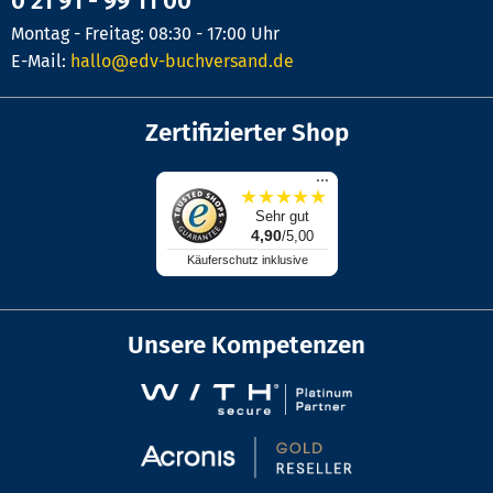
0 21 91 - 99 11 00
Montag - Freitag: 08:30 - 17:00 Uhr
E-Mail:
hallo@edv-buchversand.de
Zertifizierter Shop
...
★
★
★
★
★
Sehr gut
4,90
/5,00
Käuferschutz inklusive
Unsere Kompetenzen