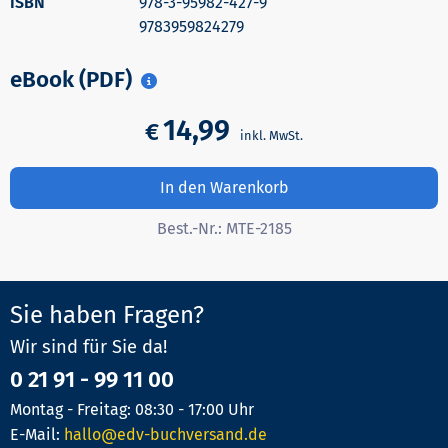
978-3-95982-427-9
9783959824279
eBook (PDF)
14,99
€
In den Warenkorb
Best.-Nr.:
MTE-2185
Sie haben Fragen?
Wir sind für Sie da!
0 21 91 - 99 11 00
Montag - Freitag: 08:30 - 17:00 Uhr
E-Mail:
hallo@edv-buchversand.de