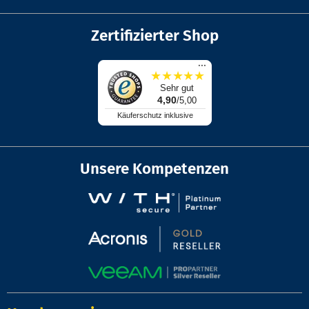
Zertifizierter Shop
...
★
★
★
★
★
Sehr gut
4,90
/5,00
Käuferschutz inklusive
Unsere Kompetenzen