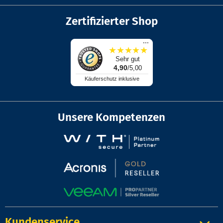
Zertifizierter Shop
...
★
★
★
★
★
Sehr gut
4,90
/5,00
Käuferschutz inklusive
Unsere Kompetenzen
Kundenservice