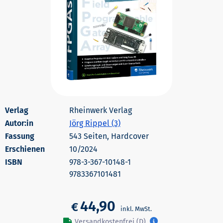
Rheinwerk Verlag
Autor:in
Jörg Rippel (3)
543 Seiten, Hardcover
Erschienen
10/2024
978-3-367-10148-1
9783367101481
44,90
€
Versandkostenfrei (D)