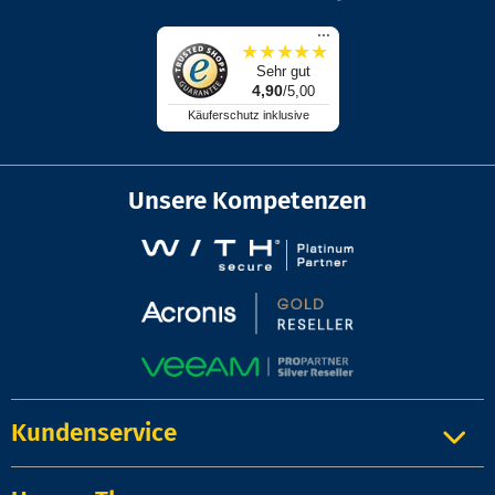
...
★
★
★
★
★
Sehr gut
4,90
/5,00
Käuferschutz inklusive
Unsere Kompetenzen
Kundenservice