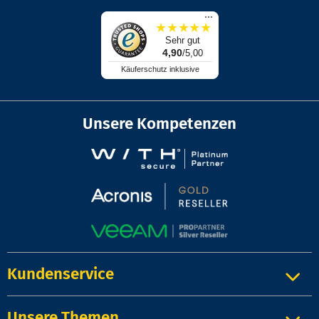
...
★
★
★
★
★
Sehr gut
4,90
/5,00
Käuferschutz inklusive
Unsere Kompetenzen
Kundenservice
Unsere Themen