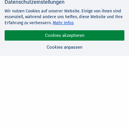
Datenschutzeinstellungen
Wir nutzen Cookies auf unserer Website. Einige von ihnen sind
essenziell, während andere uns helfen, diese Website und Ihre
Mehr Infos
Erfahrung zu verbessern.
Cookies akzeptieren
Cookies anpassen
Sie haben Fragen?
Wir sind für Sie da!
0 21 91 - 99 11 00
Montag - Freitag: 08:30 - 17:00 Uhr
E-Mail:
hallo@edv-buchversand.de