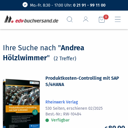
Mo.-Fr. 8:30 - 17:00 Uhr:
0 21 91 - 99 11 00
0
Ihre Suche nach "
Andrea
Hölzlwimmer
"
(2 Treffer)
Produktkosten-Controlling mit SAP
S/4HANA
Rheinwerk Verlag
530 Seiten, erschienen 02/2025
RW-10484
Verfügbar
89,90