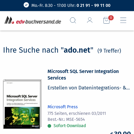
Mo.-Fr. 8:30 - 17:00 Uhr:
0 21 91 - 99 11 00
0
Ihre Suche nach "
ado.net
"
(9 Treffer)
Microsoft SQL Server Integration
Services
Erstellen von Datenintegrations- &...
Microsoft Press
775 Seiten, erschienen 03/2011
MSE-5654
Sofort-Download
39,90