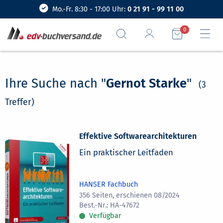
Mo.-Fr. 8:30 - 17:00 Uhr:
0 21 91 - 99 11 00
0
Ihre Suche nach "
Gernot Starke
"
(3
Treffer)
Effektive Softwarearchitekturen
Ein praktischer Leitfaden
HANSER Fachbuch
356 Seiten, erschienen 08/2024
HA-47672
Verfügbar