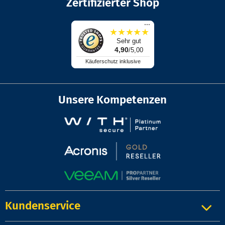
Zertifizierter Shop
...
★
★
★
★
★
Sehr gut
4,90
/5,00
Käuferschutz inklusive
Unsere Kompetenzen
Kundenservice