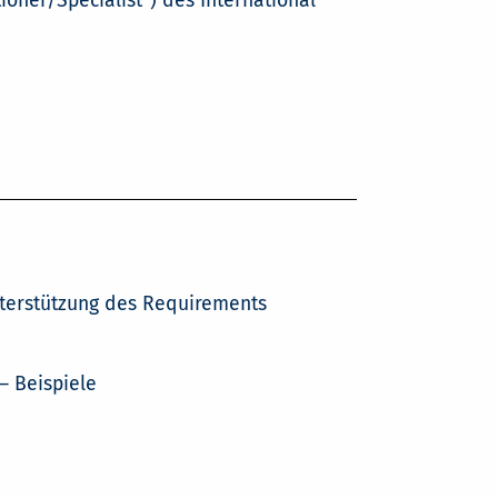
oner/Specialist") des International
terstützung des Requirements
– Beispiele