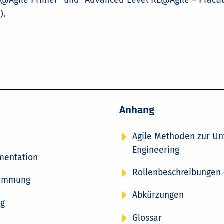
@Agile Primer" und "Advanced Level RE@Agile – Practiti
).
Anhang
Agile Methoden zur Un
Engineering
mentation
Rollenbeschreibungen 
timmung
Abkürzungen
ng
Glossar