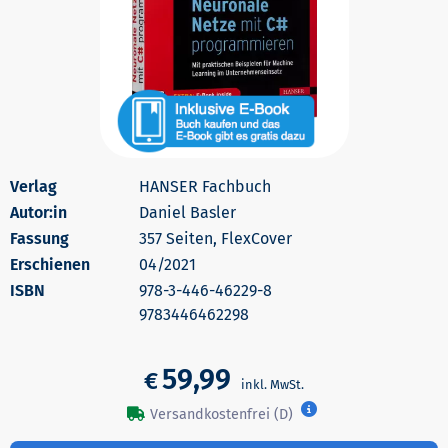
HANSER Fachbuch
Autor:in
Daniel Basler
357 Seiten, FlexCover
Erschienen
04/2021
978-3-446-46229-8
9783446462298
59,99
€
Versandkostenfrei (D)