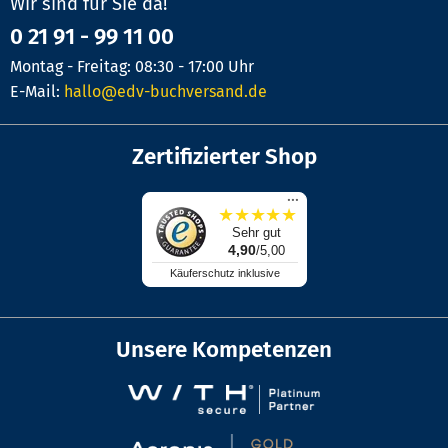
Wir sind für Sie da!
0 21 91 - 99 11 00
Montag - Freitag: 08:30 - 17:00 Uhr
E-Mail:
hallo@edv-buchversand.de
Zertifizierter Shop
...
★
★
★
★
★
Sehr gut
4,90
/5,00
Käuferschutz inklusive
Unsere Kompetenzen