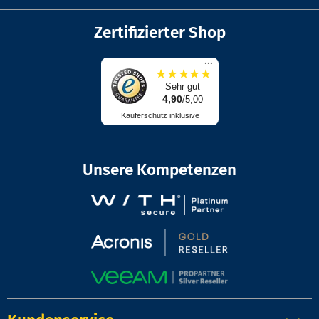
Zertifizierter Shop
...
★
★
★
★
★
Sehr gut
4,90
/5,00
Käuferschutz inklusive
Unsere Kompetenzen