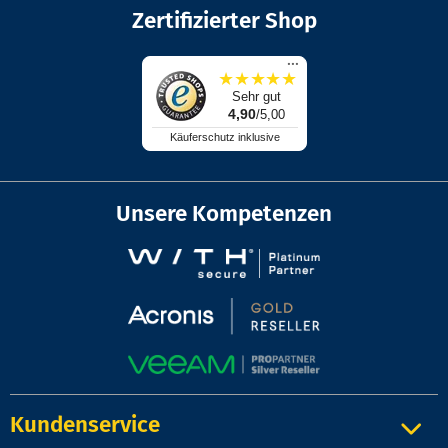
Zertifizierter Shop
...
★
★
★
★
★
Sehr gut
4,90
/5,00
Käuferschutz inklusive
Unsere Kompetenzen
Kundenservice