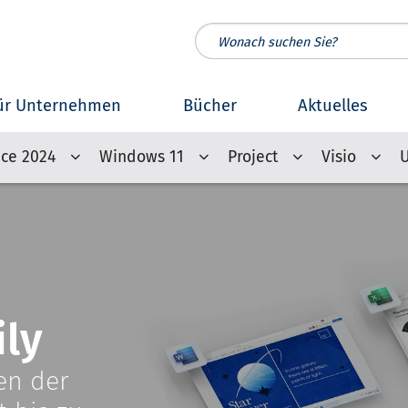
ür Unternehmen
Bücher
Aktuelles
ice 2024
Windows 11
Project
Visio
ily
len der