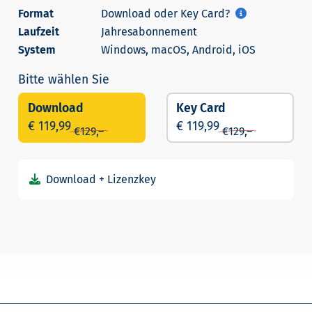
Download oder Key Card?
Jahresabonnement
Windows, macOS, Android, iOS
Download
Key Card
€ 119,99
€ 119,99
€
129,–
€
129,–