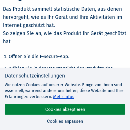
Das Produkt sammelt statistische Daten, aus denen
hervorgeht, wie es Ihr Gerät und Ihre Aktivitäten im
Internet geschützt hat.
So zeigen Sie an, wie das Produkt Ihr Gerät geschützt
hat
Öffnen Sie die F-Secure-App.
Wählen Sie in der Hauptansicht des Produkts das
Datenschutzeinstellungen
Profilsymbol
> Einstellungen aus.
Wir nutzen Cookies auf unserer Website. Einige von ihnen sind
Unter dem Bereich "Abonnement" wird Ihnen die
essenziell, während andere uns helfen, diese Website und Ihre
Statistik angezeigt.
Mehr Infos
Erfahrung zu verbessern.
In der Ansicht
"Viren- & Bedrohungsschutz"
sehen Sie
Cookies akzeptieren
den Zeitpunkt des letzten vollständigen Scans und
Cookies anpassen
die Gesamtzahl der überprüften Dateien und Apps.